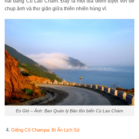
hải đăng Cù Lao Chàm. Đây là một địa điểm tuyệt vời để
chụp ảnh và thư giãn giữa thiên nhiên hùng vĩ.
Eo Gió – Ảnh: Ban Quản lý Bảo tồn biển Cù Lao Chàm
Giếng Cổ Champa: Bí Ẩn Lịch Sử