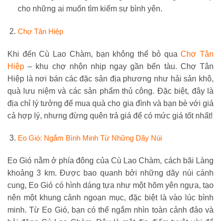
cho những ai muốn tìm kiếm sự bình yên.
Chợ Tân Hiệp
Khi đến Cù Lao Chàm, bạn không thể bỏ qua
Chợ Tân
Hiệp
– khu chợ nhộn nhịp ngay gần bến tàu. Chợ Tân
Hiệp là nơi bán các đặc sản địa phương như hải sản khô,
quà lưu niệm và các sản phẩm thủ công. Đặc biệt, đây là
địa chỉ lý tưởng để mua quà cho gia đình và bạn bè với giá
cả hợp lý, nhưng đừng quên trả giá để có mức giá tốt nhất!
Eo Gió: Ngắm Bình Minh Từ Những Dãy Núi
Eo Gió nằm ở phía đông của Cù Lao Chàm, cách bãi Làng
khoảng 3 km. Được bao quanh bởi những dãy núi cánh
cung, Eo Gió có hình dáng tựa như một hõm yên ngựa, tạo
nên một khung cảnh ngoạn mục, đặc biệt là vào lúc bình
minh. Từ Eo Gió, bạn có thể ngắm nhìn toàn cảnh đảo và