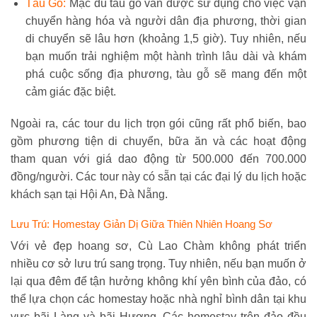
Tàu Gỗ:
Mặc dù tàu gỗ vẫn được sử dụng cho việc vận
chuyển hàng hóa và người dân địa phương, thời gian
di chuyển sẽ lâu hơn (khoảng 1,5 giờ). Tuy nhiên, nếu
bạn muốn trải nghiệm một hành trình lâu dài và khám
phá cuộc sống địa phương, tàu gỗ sẽ mang đến một
cảm giác đặc biệt.
Ngoài ra, các tour du lịch trọn gói cũng rất phổ biến, bao
gồm phương tiện di chuyển, bữa ăn và các hoạt động
tham quan với giá dao động từ 500.000 đến 700.000
đồng/người. Các tour này có sẵn tại các đại lý du lịch hoặc
khách sạn tại Hội An, Đà Nẵng.
Lưu Trú: Homestay Giản Dị Giữa Thiên Nhiên Hoang Sơ
Với vẻ đẹp hoang sơ, Cù Lao Chàm không phát triển
nhiều cơ sở lưu trú sang trọng. Tuy nhiên, nếu bạn muốn ở
lại qua đêm để tận hưởng không khí yên bình của đảo, có
thể lựa chọn các homestay hoặc nhà nghỉ bình dân tại khu
vực bãi Làng và bãi Hương. Các homestay trên đảo đều