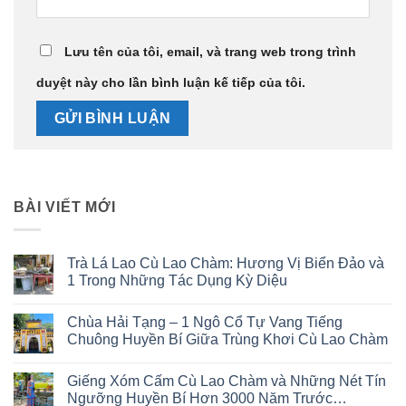
Lưu tên của tôi, email, và trang web trong trình
duyệt này cho lần bình luận kế tiếp của tôi.
BÀI VIẾT MỚI
Trà Lá Lao Cù Lao Chàm: Hương Vị Biển Đảo và
1 Trong Những Tác Dụng Kỳ Diệu
Không
có
Chùa Hải Tạng – 1 Ngô Cổ Tự Vang Tiếng
bình
luận
Chuông Huyền Bí Giữa Trùng Khơi Cù Lao Chàm
ở
Trà
Không
Lá
có
Giếng Xóm Cấm Cù Lao Chàm và Những Nét Tín
Lao
bình
Cù
luận
Ngưỡng Huyền Bí Hơn 3000 Năm Trước…
Lao
ở