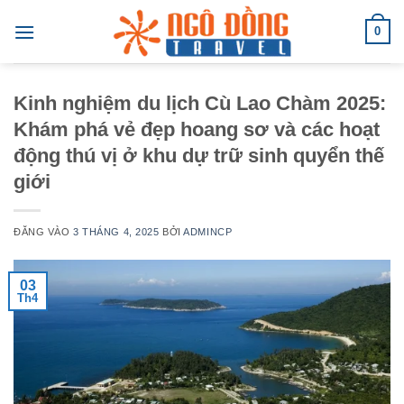
Bỏ
0
qua
nội
dung
Kinh nghiệm du lịch Cù Lao Chàm 2025:
Khám phá vẻ đẹp hoang sơ và các hoạt
động thú vị ở khu dự trữ sinh quyển thế
giới
ĐĂNG VÀO
3 THÁNG 4, 2025
BỞI
ADMINCP
03
Th4