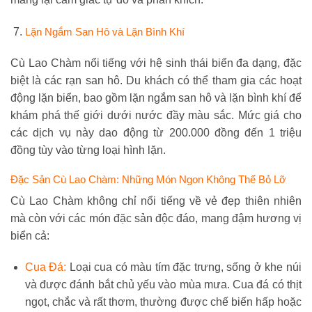
Lặn Ngắm San Hô và Lặn Bình Khí
Cù Lao Chàm nổi tiếng với hệ sinh thái biển đa dạng, đặc
biệt là các rạn san hô. Du khách có thể tham gia các hoạt
động lặn biển, bao gồm lặn ngắm san hô và lặn bình khí để
khám phá thế giới dưới nước đầy màu sắc. Mức giá cho
các dịch vụ này dao động từ 200.000 đồng đến 1 triệu
đồng tùy vào từng loại hình lặn.
Đặc Sản Cù Lao Chàm: Những Món Ngon Không Thể Bỏ Lỡ
Cù Lao Chàm không chỉ nổi tiếng về vẻ đẹp thiên nhiên
mà còn với các món đặc sản độc đáo, mang đậm hương vị
biển cả:
Cua Đá:
Loại cua có màu tím đặc trưng, sống ở khe núi
và được đánh bắt chủ yếu vào mùa mưa. Cua đá có thịt
ngọt, chắc và rất thơm, thường được chế biến hấp hoặc