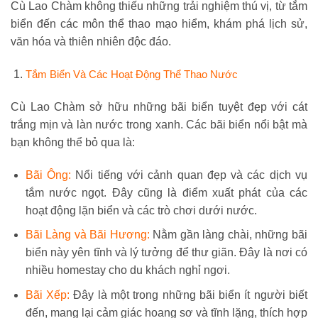
Cù Lao Chàm không thiếu những trải nghiệm thú vị, từ tắm
biển đến các môn thể thao mạo hiểm, khám phá lịch sử,
văn hóa và thiên nhiên độc đáo.
Tắm Biển Và Các Hoạt Động Thể Thao Nước
Cù Lao Chàm sở hữu những bãi biển tuyệt đẹp với cát
trắng mịn và làn nước trong xanh. Các bãi biển nổi bật mà
bạn không thể bỏ qua là:
Bãi Ông:
Nổi tiếng với cảnh quan đẹp và các dịch vụ
tắm nước ngọt. Đây cũng là điểm xuất phát của các
hoạt động lặn biển và các trò chơi dưới nước.
Bãi Làng và Bãi Hương:
Nằm gần làng chài, những bãi
biển này yên tĩnh và lý tưởng để thư giãn. Đây là nơi có
nhiều homestay cho du khách nghỉ ngơi.
Bãi Xếp:
Đây là một trong những bãi biển ít người biết
đến, mang lại cảm giác hoang sơ và tĩnh lặng, thích hợp