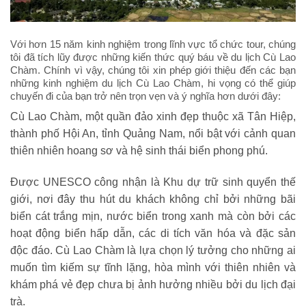
Với hơn 15 năm kinh nghiệm trong lĩnh vực tổ chức tour, chúng
tôi đã tích lũy được những kiến thức quý báu về du lịch Cù Lao
Chàm. Chính vì vậy, chúng tôi xin phép giới thiệu đến các bạn
những kinh nghiệm du lịch Cù Lao Chàm, hi vọng có thể giúp
chuyến đi của bạn trở nên trọn vẹn và ý nghĩa hơn dưới đây:
Cù Lao Chàm, một quần đảo xinh đẹp thuộc xã Tân Hiệp,
thành phố Hội An, tỉnh Quảng Nam, nổi bật với cảnh quan
thiên nhiên hoang sơ và hệ sinh thái biển phong phú.
Được UNESCO công nhận là Khu dự trữ sinh quyển thế
giới, nơi đây thu hút du khách không chỉ bởi những bãi
biển cát trắng mịn, nước biển trong xanh mà còn bởi các
hoạt động biển hấp dẫn, các di tích văn hóa và đặc sản
độc đáo. Cù Lao Chàm là lựa chọn lý tưởng cho những ai
muốn tìm kiếm sự tĩnh lặng, hòa mình với thiên nhiên và
khám phá vẻ đẹp chưa bị ảnh hưởng nhiều bởi du lịch đại
trà.