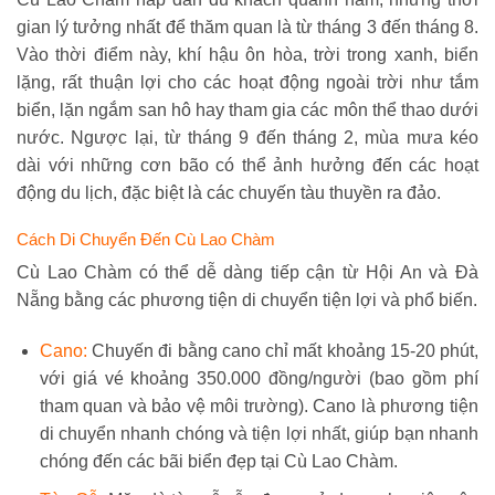
gian lý tưởng nhất để thăm quan là từ tháng 3 đến tháng 8.
Vào thời điểm này, khí hậu ôn hòa, trời trong xanh, biển
lặng, rất thuận lợi cho các hoạt động ngoài trời như tắm
biển, lặn ngắm san hô hay tham gia các môn thể thao dưới
nước. Ngược lại, từ tháng 9 đến tháng 2, mùa mưa kéo
dài với những cơn bão có thể ảnh hưởng đến các hoạt
động du lịch, đặc biệt là các chuyến tàu thuyền ra đảo.
Cách Di Chuyển Đến Cù Lao Chàm
Cù Lao Chàm có thể dễ dàng tiếp cận từ Hội An và Đà
Nẵng bằng các phương tiện di chuyển tiện lợi và phổ biến.
Cano:
Chuyến đi bằng cano chỉ mất khoảng 15-20 phút,
với giá vé khoảng 350.000 đồng/người (bao gồm phí
tham quan và bảo vệ môi trường). Cano là phương tiện
di chuyển nhanh chóng và tiện lợi nhất, giúp bạn nhanh
chóng đến các bãi biển đẹp tại Cù Lao Chàm.