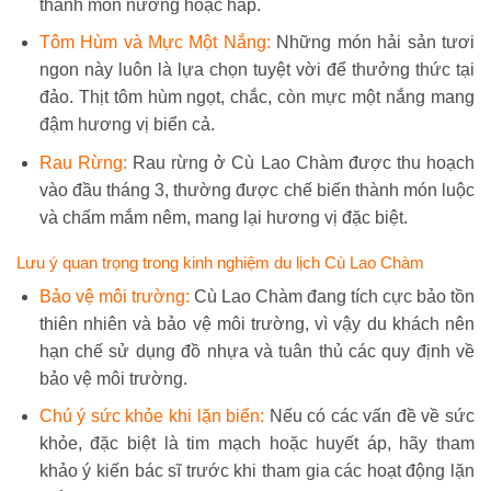
thành món nướng hoặc hấp.
Tôm Hùm và Mực Một Nắng:
Những món hải sản tươi
ngon này luôn là lựa chọn tuyệt vời để thưởng thức tại
đảo. Thịt tôm hùm ngọt, chắc, còn mực một nắng mang
đậm hương vị biển cả.
Rau Rừng:
Rau rừng ở Cù Lao Chàm được thu hoạch
vào đầu tháng 3, thường được chế biến thành món luộc
và chấm mắm nêm, mang lại hương vị đặc biệt.
Lưu ý quan trọng trong kinh nghiệm du lịch Cù Lao Chàm
Bảo vệ môi trường:
Cù Lao Chàm đang tích cực bảo tồn
thiên nhiên và bảo vệ môi trường, vì vậy du khách nên
hạn chế sử dụng đồ nhựa và tuân thủ các quy định về
bảo vệ môi trường.
Chú ý sức khỏe khi lặn biển:
Nếu có các vấn đề về sức
khỏe, đặc biệt là tim mạch hoặc huyết áp, hãy tham
khảo ý kiến bác sĩ trước khi tham gia các hoạt động lặn