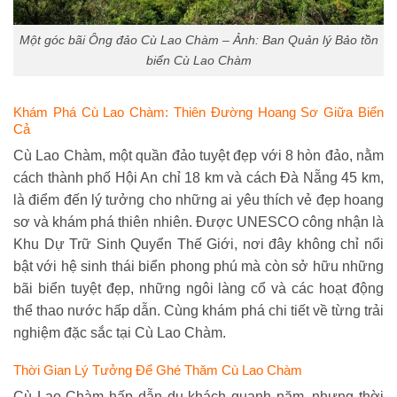
Một góc bãi Ông đảo Cù Lao Chàm – Ảnh: Ban Quản lý Bảo tồn
biển Cù Lao Chàm
Khám Phá Cù Lao Chàm: Thiên Đường Hoang Sơ Giữa Biển
Cả
Cù Lao Chàm, một quần đảo tuyệt đẹp với 8 hòn đảo, nằm
cách thành phố Hội An chỉ 18 km và cách Đà Nẵng 45 km,
là điểm đến lý tưởng cho những ai yêu thích vẻ đẹp hoang
sơ và khám phá thiên nhiên. Được UNESCO công nhận là
Khu Dự Trữ Sinh Quyển Thế Giới, nơi đây không chỉ nổi
bật với hệ sinh thái biển phong phú mà còn sở hữu những
bãi biển tuyệt đẹp, những ngôi làng cổ và các hoạt động
thể thao nước hấp dẫn. Cùng khám phá chi tiết về từng trải
nghiệm đặc sắc tại Cù Lao Chàm.
Thời Gian Lý Tưởng Để Ghé Thăm Cù Lao Chàm
Cù Lao Chàm hấp dẫn du khách quanh năm, nhưng thời