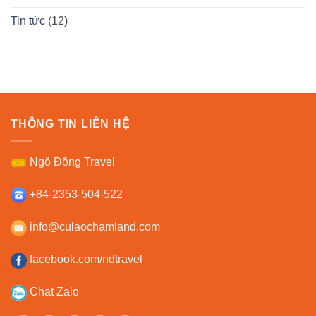
Tin tức
(12)
THÔNG TIN LIÊN HỆ
Ngô Đồng Travel
+84-2353-504-522
info@culaochamland.com
facebook.com/ndtravel
Chat Zalo