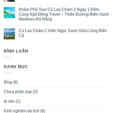
Chàm:
Chùa
Không
Hương
Hải
có
Khám Phá Tour Cù Lao Chàm 2 Ngày 1 Đêm
Vị
Tạng
bình
Biển
–
luận
Cùng Ngô Đồng Travel – Thiên Đường Biển Xanh
Đảo
1
ở
Maldives Đà Nẵng
và
Ngô
Giếng
1
Cổ
Xóm
Không
Trong
Tự
Cấm
có
Những
Vang
Cù
Cù Lao Chàm 1 Viên Ngọc Xanh Giữa Lòng Biển
bình
Tác
Tiếng
Lao
luận
Cả
Dụng
Chuông
Chàm
ở
Kỳ
Huyền
và
Khám
Không
Diệu
Bí
Những
Phá
có
Giữa
Nét
Tour
bình
Trùng
Tín
Cù
BÌNH LUẬN
luận
Khơi
Ngưỡng
Lao
ở
Cù
Huyền
Chàm
Cù
Lao
Bí
2
Lao
Chàm
Hơn
Ngày
Chàm
3000
DANH MỤC
1
1
Năm
Đêm
Viên
Trước…
Cùng
Ngọc
Ngô
Xanh
Đồng
Giữa
Blog
(8)
Travel
Lòng
–
Biển
Thiên
Cả
Chưa phân loại
(2)
Đường
Biển
Xanh
di sản
(1)
Maldives
Đà
Nẵng
Kinh nghiệm du lịch
(6)