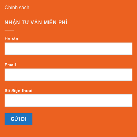
Chính sách
NHẬN TƯ VẤN MIỄN PHÍ
Họ tên
Email
Số điện thoại