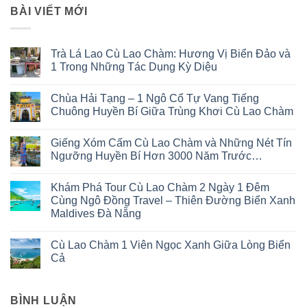
BÀI VIẾT MỚI
Trà Lá Lao Cù Lao Chàm: Hương Vị Biển Đảo và
1 Trong Những Tác Dụng Kỳ Diệu
Không
có
Chùa Hải Tạng – 1 Ngô Cổ Tự Vang Tiếng
bình
luận
Chuông Huyền Bí Giữa Trùng Khơi Cù Lao Chàm
ở
Trà
Không
Lá
có
Giếng Xóm Cấm Cù Lao Chàm và Những Nét Tín
Lao
bình
Cù
luận
Ngưỡng Huyền Bí Hơn 3000 Năm Trước…
Lao
ở
Chàm:
Chùa
Không
Hương
Hải
có
Khám Phá Tour Cù Lao Chàm 2 Ngày 1 Đêm
Vị
Tạng
bình
Biển
–
luận
Cùng Ngô Đồng Travel – Thiên Đường Biển Xanh
Đảo
1
ở
Maldives Đà Nẵng
và
Ngô
Giếng
1
Cổ
Xóm
Không
Trong
Tự
Cấm
có
Những
Vang
Cù
Cù Lao Chàm 1 Viên Ngọc Xanh Giữa Lòng Biển
bình
Tác
Tiếng
Lao
luận
Cả
Dụng
Chuông
Chàm
ở
Kỳ
Huyền
và
Khám
Không
Diệu
Bí
Những
Phá
có
Giữa
Nét
Tour
bình
Trùng
Tín
Cù
BÌNH LUẬN
luận
Khơi
Ngưỡng
Lao
ở