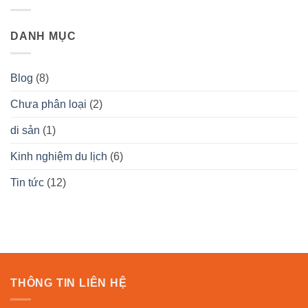
Cù
Huyền
Chàm
Cù
Lao
Bí
2
Lao
Chàm
Hơn
Ngày
Chàm
3000
DANH MỤC
1
1
Năm
Đêm
Viên
Trước…
Cùng
Ngọc
Ngô
Xanh
Đồng
Giữa
Blog
(8)
Travel
Lòng
–
Biển
Thiên
Cả
Chưa phân loại
(2)
Đường
Biển
Xanh
di sản
(1)
Maldives
Đà
Nẵng
Kinh nghiệm du lịch
(6)
Tin tức
(12)
THÔNG TIN LIÊN HỆ