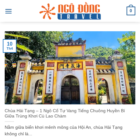
Bỏ
0
qua
nội
dung
10
Th4
Chùa Hải Tạng – 1 Ngô Cổ Tự Vang Tiếng Chuông Huyền Bí
Giữa Trùng Khơi Cù Lao Chàm
Nằm giữa biển khơi mênh mông của Hội An, chùa Hải Tạng
không chỉ là...