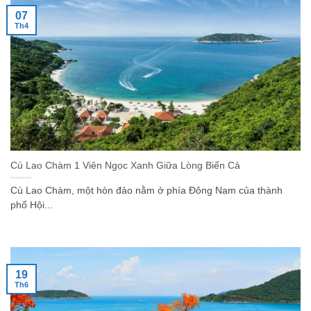
07
Th4
Cù Lao Chàm 1 Viên Ngọc Xanh Giữa Lòng Biển Cả
Cù Lao Chàm, một hòn đảo nằm ở phía Đông Nam của thành
phố Hội...
19
Th6