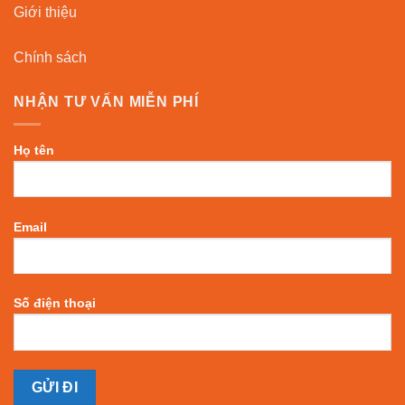
Giới thiệu
Chính sách
NHẬN TƯ VẤN MIỄN PHÍ
Họ tên
Email
Số điện thoại