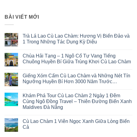
BÀI VIẾT MỚI
Trà Lá Lao Cù Lao Chàm: Hương Vị Biển Đảo và
1 Trong Những Tác Dụng Kỳ Diệu
Không
có
Chùa Hải Tạng – 1 Ngô Cổ Tự Vang Tiếng
bình
luận
Chuông Huyền Bí Giữa Trùng Khơi Cù Lao Chàm
ở
Trà
Không
Lá
có
Giếng Xóm Cấm Cù Lao Chàm và Những Nét Tín
Lao
bình
Cù
luận
Ngưỡng Huyền Bí Hơn 3000 Năm Trước…
Lao
ở
Chàm:
Chùa
Không
Hương
Hải
có
Khám Phá Tour Cù Lao Chàm 2 Ngày 1 Đêm
Vị
Tạng
bình
Biển
–
luận
Cùng Ngô Đồng Travel – Thiên Đường Biển Xanh
Đảo
1
ở
Maldives Đà Nẵng
và
Ngô
Giếng
1
Cổ
Xóm
Không
Trong
Tự
Cấm
có
Những
Vang
Cù
Cù Lao Chàm 1 Viên Ngọc Xanh Giữa Lòng Biển
bình
Tác
Tiếng
Lao
luận
Cả
Dụng
Chuông
Chàm
ở
Kỳ
Huyền
và
Khám
Không
Diệu
Bí
Những
Phá