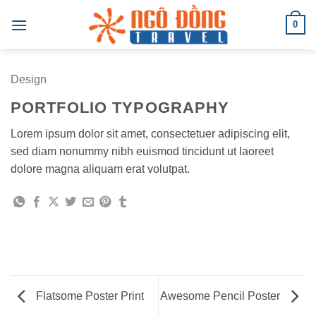
Bỏ
0
qua
nội
dung
Design
PORTFOLIO TYPOGRAPHY
Lorem ipsum dolor sit amet, consectetuer adipiscing elit,
sed diam nonummy nibh euismod tincidunt ut laoreet
dolore magna aliquam erat volutpat.
Flatsome Poster Print
Awesome Pencil Poster