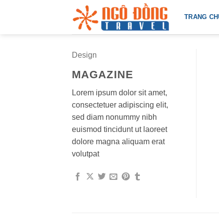
Bỏ
TRANG CH
qua
nội
dung
Design
MAGAZINE
Lorem ipsum dolor sit amet,
consectetuer adipiscing elit,
sed diam nonummy nibh
euismod tincidunt ut laoreet
dolore magna aliquam erat
volutpat