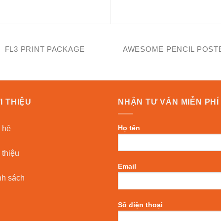
FL3 PRINT PACKAGE
AWESOME PENCIL POST
I THIỆU
NHẬN TƯ VẤN MIỄN PHÍ
Họ tên
 hệ
 thiệu
Email
nh sách
Số điện thoại