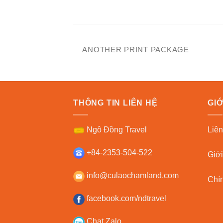
POSTER PRINT
ANOTHER PRINT PACKAGE
THÔNG TIN LIÊN HỆ
GIỚ
Ngô Đồng Travel
Liên
+84-2353-504-522
Giới
info@culaochamland.com
Chí
facebook.com/ndtravel
Chat Zalo